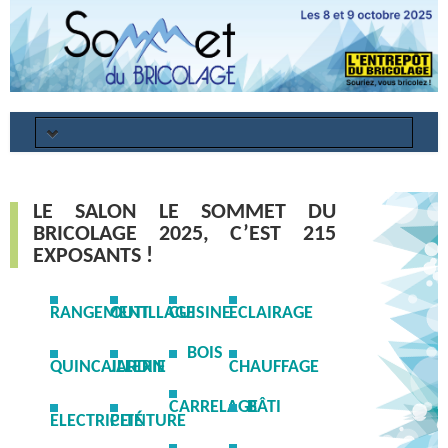
Annuler
Mot de passe oublié ?
LE SALON LE SOMMET DU
PROGRAMME
BRICOLAGE 2025, C’EST 215
EXPOSANTS !
EXPOSANTS
INFORMATIONS PRATIQUES
RANGEMENT
OUTILLAGE
CUISINE
ECLAIRAGE
INFORMATIONS LOGISTIQUE
BOIS
QUINCAILLERIE
JARDIN
CHAUFFAGE
RSE
CARRELAGE
BÂTI
ELECTRICITÉ
PEINTURE
GALERIE PHOTOS